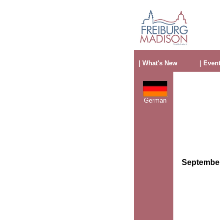
| What's New
| Even
German
Septembe