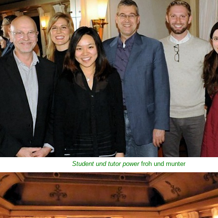
Student und tutor power
froh und munter