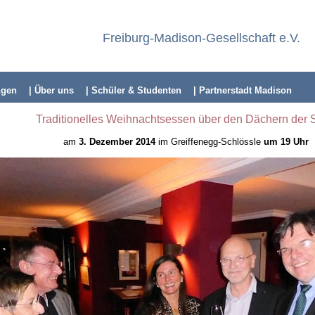
Freiburg-Madison-Gesellschaft e.V.
ngen
| Über uns
| Schüler & Studenten
| Partnerstadt Madison
Traditionelles Weihnachtsessen über den Dächern der
S
am
3. Dezember 2014
im Greiffenegg-Schlössle
um 19 Uhr